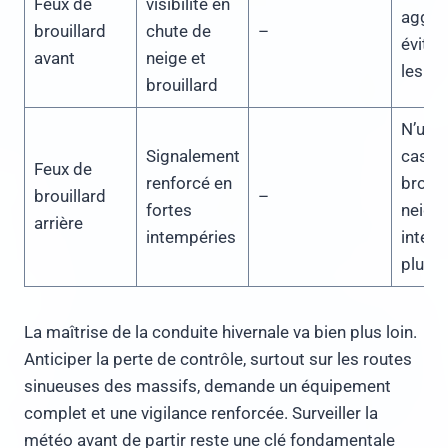
Feux de
visibilité en
agglo
brouillard
chute de
–
éviter
avant
neige et
les au
brouillard
N’util
Signalement
cas d
Feux de
renforcé en
brouil
brouillard
–
fortes
neige 
arrière
intempéries
interd
pluie
La maîtrise de la conduite hivernale va bien plus loin.
Anticiper la perte de contrôle, surtout sur les routes
sinueuses des massifs, demande un équipement
complet et une vigilance renforcée. Surveiller la
météo avant de partir reste une clé fondamentale