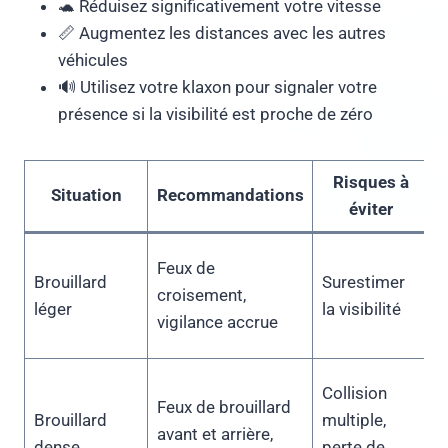
🐢 Réduisez significativement votre vitesse
📏 Augmentez les distances avec les autres
véhicules
🔊 Utilisez votre klaxon pour signaler votre
présence si la visibilité est proche de zéro
Risques à
É
Situation
Recommandations
éviter
M
Feux de
Brouillard
Surestimer
C
croisement,
léger
la visibilité
p
vigilance accrue
c
G
Collision
Feux de brouillard
c
Brouillard
multiple,
avant et arrière,
n
dense
perte de