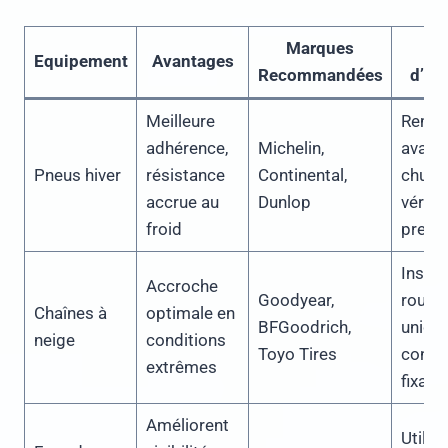
Marques
Co
Equipement
Avantages
Recommandées
d’Uti
Meilleure
Rempl
adhérence,
Michelin,
avant
Pneus hiver
résistance
Continental,
chute 
accrue au
Dunlop
vérifie
froid
press
Instal
Accroche
Goodyear,
route
Chaînes à
optimale en
BFGoodrich,
uniqu
neige
conditions
Toyo Tires
contrô
extrêmes
fixati
Améliorent
Utilis