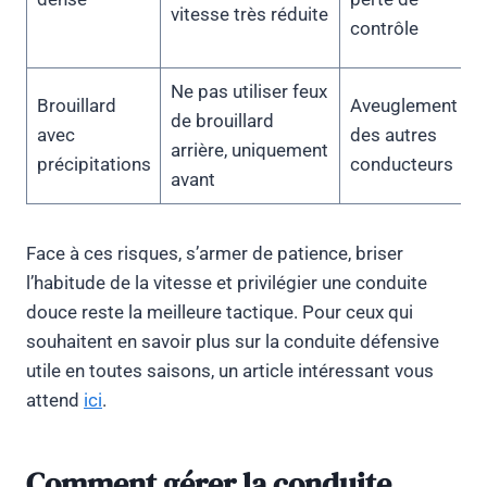
vitesse très réduite
c
contrôle
e
Ne pas utiliser feux
Brouillard
Aveuglement
D
de brouillard
avec
des autres
P
arrière, uniquement
précipitations
conducteurs
T
avant
Face à ces risques, s’armer de patience, briser
l’habitude de la vitesse et privilégier une conduite
douce reste la meilleure tactique. Pour ceux qui
souhaitent en savoir plus sur la conduite défensive
utile en toutes saisons, un article intéressant vous
attend
ici
.
Comment gérer la conduite