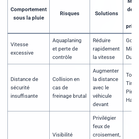
Mar
Comportement
de p
Risques
Solutions
sous la pluie
privi
Aquaplaning
Réduire
Goody
Vitesse
et perte de
rapidement
Miche
excessive
contrôle
la vitesse
Dunl
Augmenter
Toyo
Distance de
Collision en
la distance
Tires,
sécurité
cas de
avec le
Pirelli
insuffisante
freinage brutal
véhicule
Hank
devant
Privilégier
feux de
Visibilité
croisement,