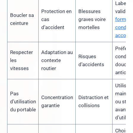
Label s
Protection en
Blessures
validé p
Boucler sa
cas
graves voire
formati
ceinture
d’accident
mortelles
conduit
accomp
Préfére
Respecter
Adaptation au
Risques
conduit
les
contexte
d’accidents
douce e
vitesses
routier
anticipa
Utiliser 
Pas
mains l
Concentration
Distraction et
d’utilisation
ou stop
garantie
collisions
du portable
avant
d’utilise
Choisir