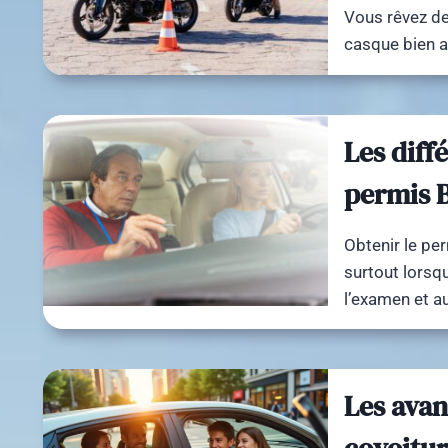
Vous rêvez de 
casque bien a
Les diff
permis B
Obtenir le pe
surtout lorsq
l’examen et a
Les avan