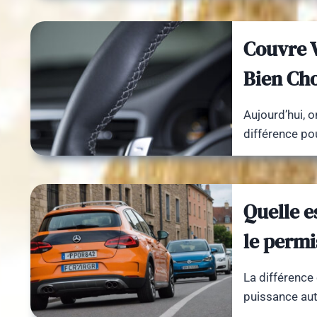
Couvre 
Bien Cho
Aujourd’hui, o
différence po
Quelle e
le permi
La différence 
puissance aut