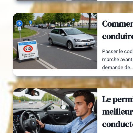
Comment
conduir
Passer le cod
marche avant
demande de
Le permi
meilleur
conduct