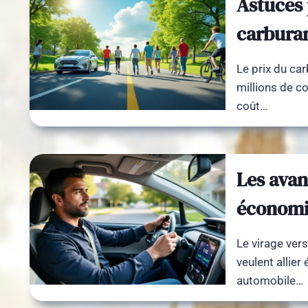
Astuces 
carburan
Le prix du ca
millions de c
coût…
Les avan
économie
Le virage ver
veulent allie
automobile…