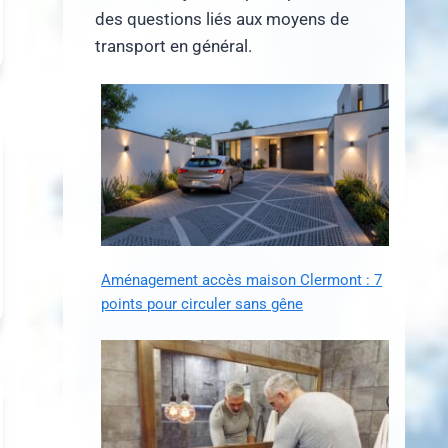
des questions liés aux moyens de
transport en général.
Aménagement accès maison Clermont : 7
points pour circuler sans gêne