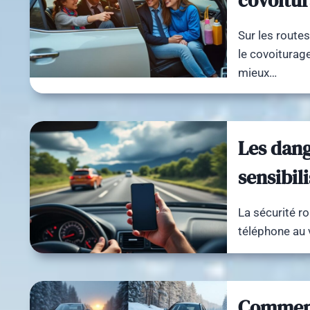
covoitu
Sur les route
le covoitura
mieux…
Les dang
sensibil
La sécurité ro
téléphone au
Comment