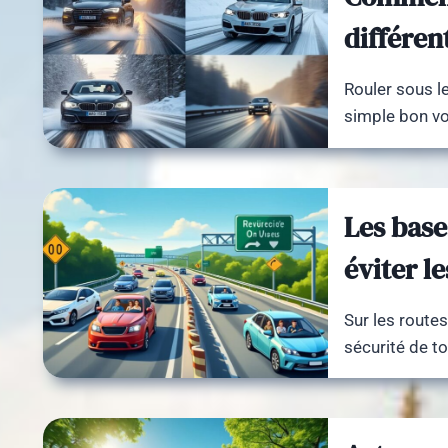
différen
Rouler sous le
simple bon vo
Les base
éviter l
Sur les route
sécurité de t