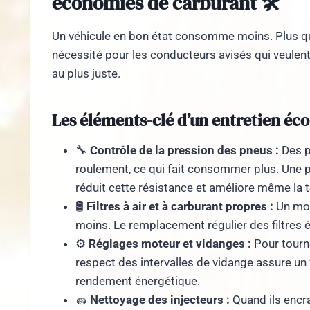
économies de carburant 🛠️
Un véhicule en bon état consomme moins. Plus que
nécessité pour les conducteurs avisés qui veulent 
au plus juste.
Les éléments-clé d’un entretien éc
🔧
Contrôle de la pression des pneus :
Des p
roulement, ce qui fait consommer plus. Une pr
réduit cette résistance et améliore même la 
🛢️
Filtres à air et à carburant propres :
Un mot
moins. Le remplacement régulier des filtres é
⚙️
Réglages moteur et vidanges :
Pour tourn
respect des intervalles de vidange assure u
rendement énergétique.
🧽
Nettoyage des injecteurs :
Quand ils encra