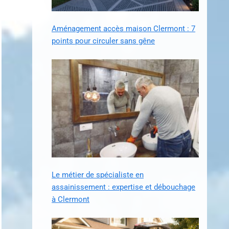
Aménagement accès maison Clermont : 7
points pour circuler sans gêne
Le métier de spécialiste en
assainissement : expertise et débouchage
à Clermont