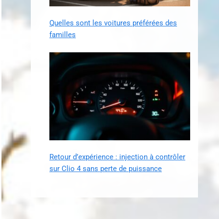
Quelles sont les voitures préférées des
familles
Retour d’expérience : injection à contrôler
sur Clio 4 sans perte de puissance