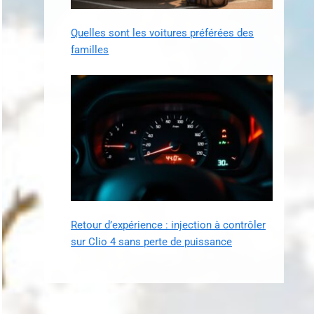
Quelles sont les voitures préférées des
familles
Retour d’expérience : injection à contrôler
sur Clio 4 sans perte de puissance