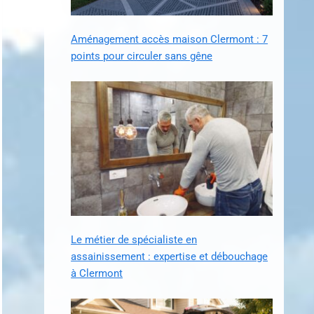
Aménagement accès maison Clermont : 7
points pour circuler sans gêne
Le métier de spécialiste en
assainissement : expertise et débouchage
à Clermont