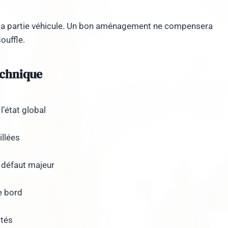
dire la partie véhicule. Un bon aménagement ne compensera
ouffle.
echnique
l’état global
illées
 défaut majeur
e bord
atés