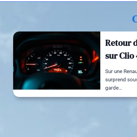
C
Retour d
sur Clio
Sur une Renaul
surprend souve
garde…