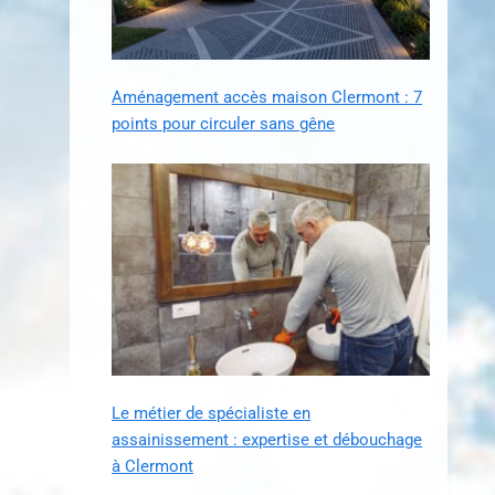
Aménagement accès maison Clermont : 7
points pour circuler sans gêne
Le métier de spécialiste en
assainissement : expertise et débouchage
à Clermont