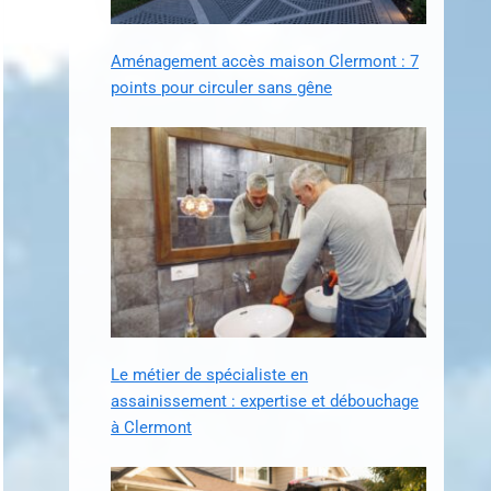
Aménagement accès maison Clermont : 7
points pour circuler sans gêne
Le métier de spécialiste en
assainissement : expertise et débouchage
à Clermont