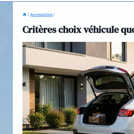
/
Accessoires
/
Critères choix véhicule quot