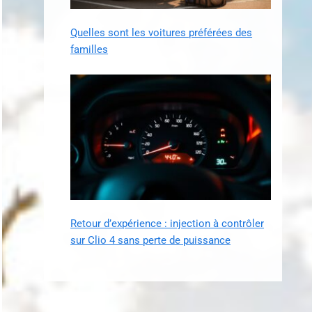
Quelles sont les voitures préférées des
familles
Retour d’expérience : injection à contrôler
sur Clio 4 sans perte de puissance