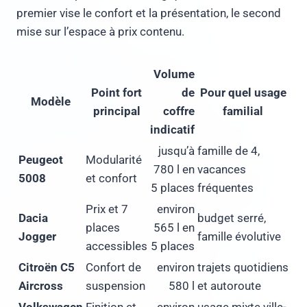
premier vise le confort et la présentation, le second
mise sur l’espace à prix contenu.
Volume
Point fort
de
Pour quel usage
Modèle
principal
coffre
familial
indicatif
jusqu’à
famille de 4,
Peugeot
Modularité
780 l en
vacances
5008
et confort
5 places
fréquentes
Prix et 7
environ
Dacia
budget serré,
places
565 l en
Jogger
famille évolutive
accessibles
5 places
Citroën C5
Confort de
environ
trajets quotidiens
Aircross
suspension
580 l
et autoroute