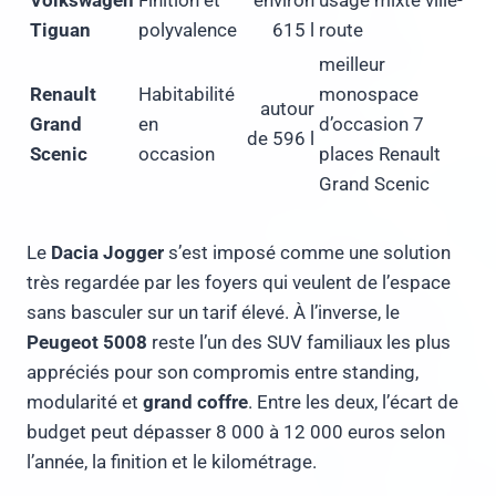
Volkswagen
Finition et
environ
usage mixte ville-
Tiguan
polyvalence
615 l
route
meilleur
Renault
Habitabilité
monospace
autour
Grand
en
d’occasion 7
de 596 l
Scenic
occasion
places Renault
Grand Scenic
Le
Dacia Jogger
s’est imposé comme une solution
très regardée par les foyers qui veulent de l’espace
sans basculer sur un tarif élevé. À l’inverse, le
Peugeot 5008
reste l’un des SUV familiaux les plus
appréciés pour son compromis entre standing,
modularité et
grand coffre
. Entre les deux, l’écart de
budget peut dépasser 8 000 à 12 000 euros selon
l’année, la finition et le kilométrage.